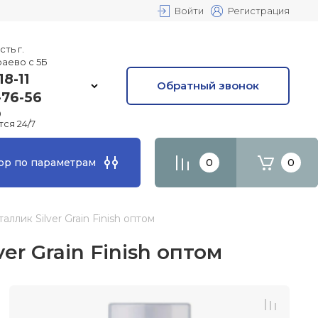
Войти
Регистрация
ть г.
раево с 5Б
18-11
Обратный звонок
-76-56
0
ся 24/7
0
0
ор по параметрам
ллик Silver Grain Finish оптом
r Grain Finish оптом