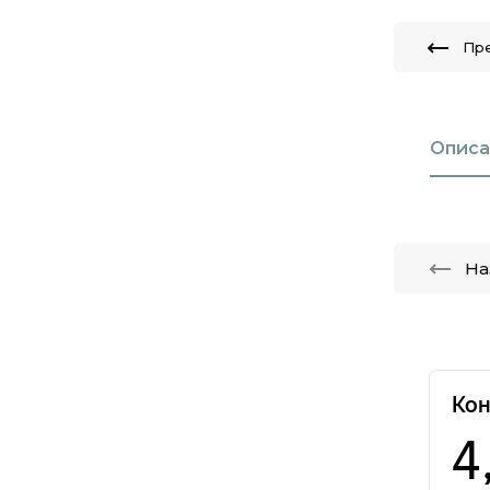
Пр
Описа
На